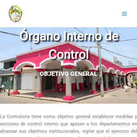
Ir
al
contenido
Órgano Interno de
Control
OBJETIVO GENERAL
La Contraloría tiene como objetivo general establecer medidas y
acciones de control interno que apoyen a los departamentos en
alcanzar sus objetivos institucionales, vigilar que el ejercicio del