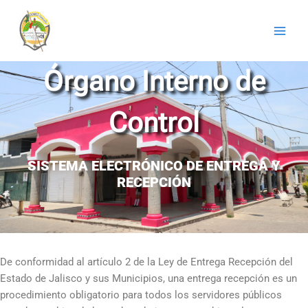
Ir
al
contenido
Órgano Interno de
Control
SISTEMA ELECTRÓNICO DE ENTREGA Y
RECEPCIÓN
De conformidad al artículo 2 de la Ley de Entrega Recepción del
Estado de Jalisco y sus Municipios, una entrega recepción es un
procedimiento obligatorio para todos los servidores públicos